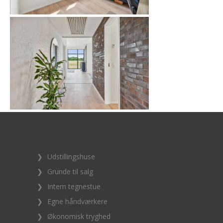
❯
Udstillingshuse
❯
Grunde til salg
❯
Intern tegnestue
❯
Egne håndværkere
❯
Økonomisk tryghed