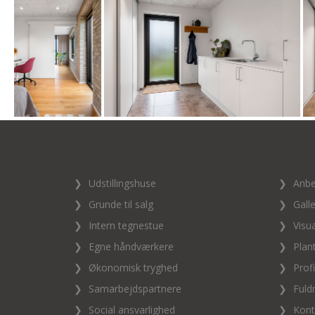
❯
Udstillingshuse
❯
Anbe
❯
Grunde til salg
❯
Galle
❯
Intern tegnestue
❯
Visua
❯
Egne håndværkere
❯
Plan
❯
Økonomisk tryghed
❯
Profi
❯
Samarbejdspartnere
❯
Fuld
❯
Social ansvarlighed
❯
Kont