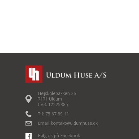
Højskolebakken 26
7171 Uldum
CVR: 12225385
Tlf: 75 67 89 11
Email: kontakt@uldumhuse.dk
Følg os på Facebook