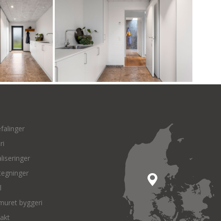
falinger
ri
liseringer
tegninger
l
muret byggeri
akt