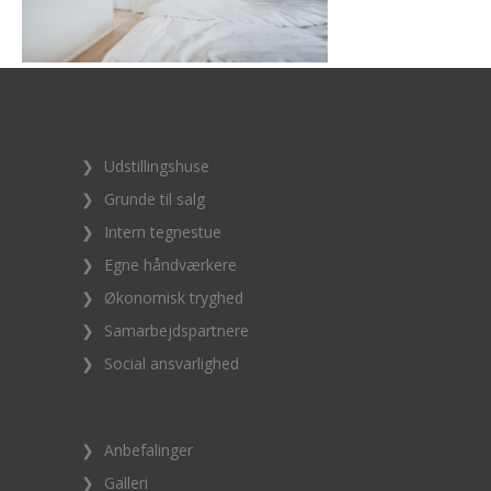
❯
Udstillingshuse
❯
Grunde til salg
❯
Intern tegnestue
❯
Egne håndværkere
❯
Økonomisk tryghed
❯
Samarbejdspartnere
❯
Social ansvarlighed
❯
Anbefalinger
❯
Galleri