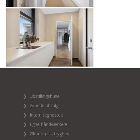
❯
Udstillingshuse
❯
Grunde til salg
❯
Intern tegnestue
❯
Egne håndværkere
❯
Økonomisk tryghed