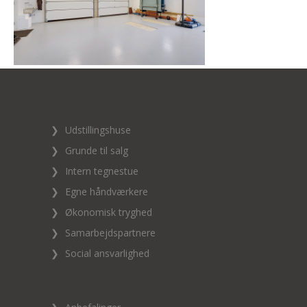
❯
Udstillingshuse
❯
Grunde til salg
❯
Intern tegnestue
❯
Egne håndværkere
❯
Økonomisk tryghed
❯
Samarbejdspartnere
❯
Social ansvarlighed