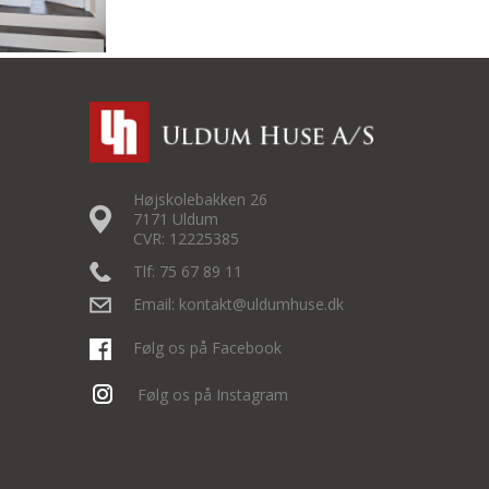
Højskolebakken 26
7171 Uldum
CVR: 12225385
Tlf: 75 67 89 11
Email: kontakt@uldumhuse.dk
Følg os på Facebook
Følg os på Instagram