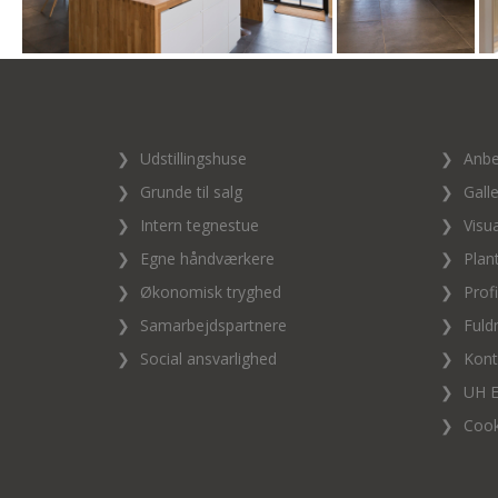
❯
Udstillingshuse
❯
Anbe
❯
Grunde til salg
❯
Galle
❯
Intern tegnestue
❯
Visua
❯
Egne håndværkere
❯
Plan
❯
Økonomisk tryghed
❯
Profi
❯
Samarbejdspartnere
❯
Fuld
❯
Social ansvarlighed
❯
Kont
❯
UH 
❯
Cook