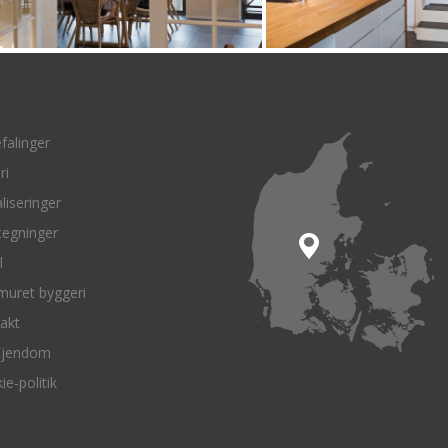
falinger
ri
liseringer
tegninger
l
muret byggeri
akt
Ejendom
ie-politik