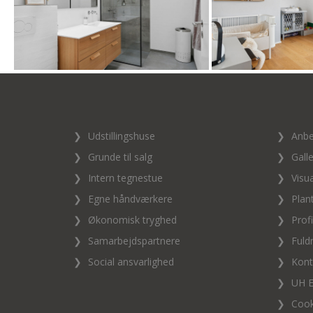
❯
Udstillingshuse
❯
Anbe
❯
Grunde til salg
❯
Galle
❯
Intern tegnestue
❯
Visua
❯
Egne håndværkere
❯
Plan
❯
Økonomisk tryghed
❯
Profi
❯
Samarbejdspartnere
❯
Fuld
❯
Social ansvarlighed
❯
Kont
❯
UH 
❯
Cook