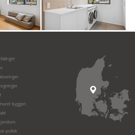
falinger
ri
liseringer
tegninger
l
muret byggeri
akt
Ejendom
ie-politik