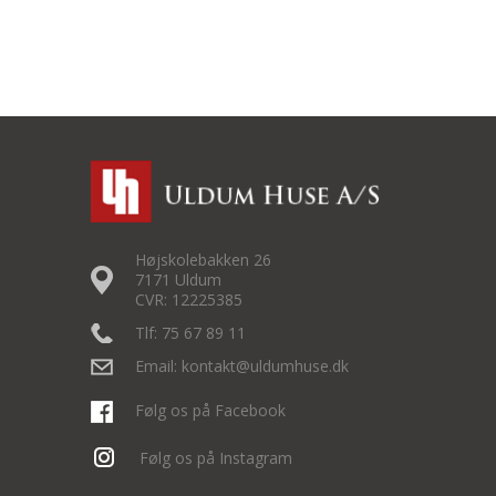
Højskolebakken 26
7171 Uldum
CVR: 12225385
Tlf: 75 67 89 11
Email: kontakt@uldumhuse.dk
Følg os på Facebook
Følg os på Instagram