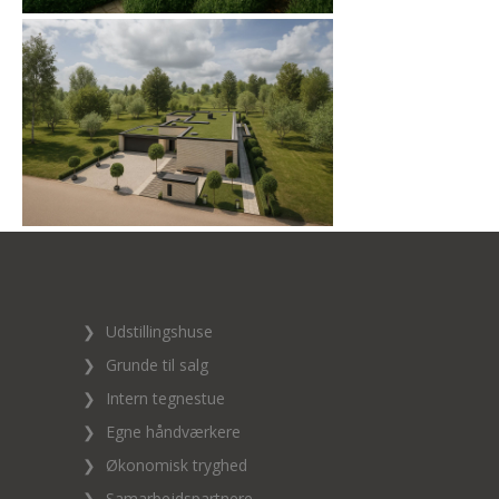
❯
Udstillingshuse
❯
Grunde til salg
❯
Intern tegnestue
❯
Egne håndværkere
❯
Økonomisk tryghed
❯
Samarbejdspartnere