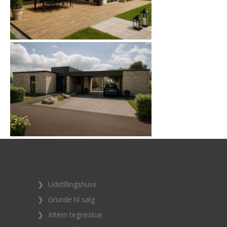
❯
Udstillingshuse
❯
Grunde til salg
❯
Intern tegnestue