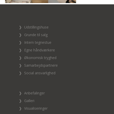
❯
Udstillingshuse
❯
Grunde til salg
❯
Intern tegnestue
❯
Egne håndværkere
❯
Økonomisk tryghed
❯
Samarbejdspartnere
❯
Social ansvarlighed
❯
Anbefalinger
❯
Galleri
❯
Visualiseringer