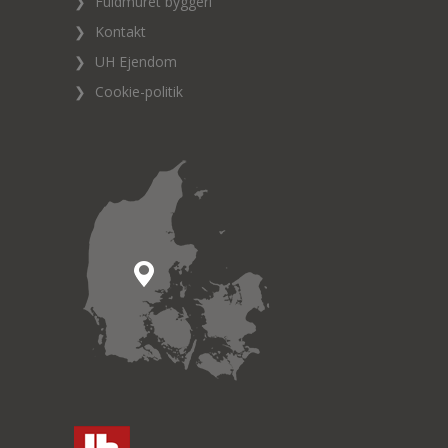
❯
Fuldmuret byggeri
❯
Kontakt
❯
UH Ejendom
❯
Cookie-politik