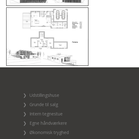
❯
Udstillingshuse
❯
Grunde til salg
❯
Intern tegnestue
❯
Egne håndværkere
❯
Økonomisk tryghed