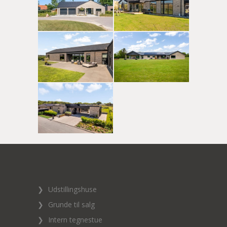
❯
Udstillingshuse
❯
Grunde til salg
❯
Intern tegnestue